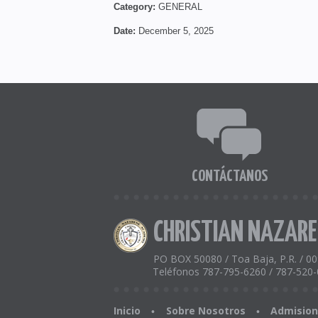
Category:
GENERAL
Date:
December 5, 2025
CONTÁCTANOS
CHRISTIAN NAZAR
PO BOX 50080 / Toa Baja, P.R. / 0
Teléfonos 787-795-6260 / 787-520-
Inicio
Sobre Nosotros
Admisio
•
•