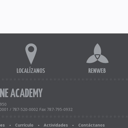
LOCALÍZANOS
RENWEB
ENE ACADEMY
0950
0001 / 787-520-0002 Fax 787-795-0932
nes
Currículo
Actividades
Contáctanos
•
•
•